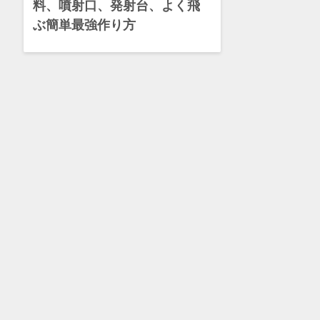
料、噴射口、発射台、よく飛
ぶ簡単最強作り方