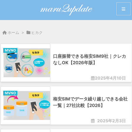
メニュ
ホーム
>
ヒカク
サイド
MVNO
口座振替できる格安SIM9社｜クレカ
前へ
なしOK【2026年版】
次へ
2025年4月10日
検索
MVNO
格安SIMでデータ繰り越しできる会社
一覧｜27社比較【2026】
2025年2月3日