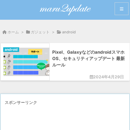
メニュ
ホーム
>
ガジェット
>
android
サイド
android
Pixel、Galaxyなどのandroidスマホ
前へ
OS、セキュリティアップデート 最新
ルール
次へ
2024年4月29日
検索
スポンサーリンク