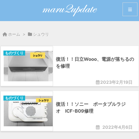
メニュ
ホーム
>
シュウリ
サイド
ものづくり
復活！！日立Wooo、電源が落ちるの
前へ
を修理
次へ
2023年2月19日
検索
ものづくり
復活！！ソニー ポータブルラジ
オ ICF-B09修理
2022年4月6日