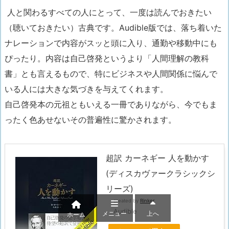
人と関わるすべての人にとって、一度は読んでおきたい
（聴いておきたい）古典です。Audible版では、落ち着いた
ナレーションで内容がスッと頭に入り、通勤や移動中にも
ぴったり。内容は自己啓発というより「人間理解の教科
書」とも言えるもので、特にビジネスや人間関係に悩んで
いる人には大きな気づきを与えてくれます。
自己啓発本の元祖ともいえる一冊でありながら、今でもま
ったく色あせないその普遍性に驚かされます。
超訳 カーネギー 人を動かす
(ディスカヴァークラシックシ
リーズ)
created by
Rinker
Audible
メニュー
上へ
ホーム