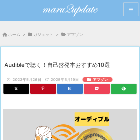
メニュ
ホーム
>
ガジェット
>
アマゾン
サイド
前へ
Audibleで聴く！自己啓発本おすすめ10選
次へ
2023年5月26日
2025年5月19日
アマゾン
B!
検索