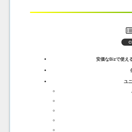
安価なBizで使
ユ