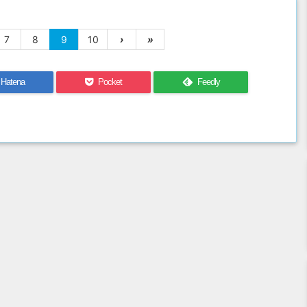
7
8
9
10
›
»
Hatena
Pocket
Feedly