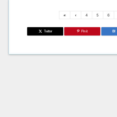
«
‹
4
5
6
Twitter
Pin it
B!